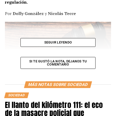
regulación.
Por
Dolly González
y
Nicolás Tecce
SEGUIR LEYENDO
SI TE GUSTÓ LA NOTA, DEJANOS TU
COMENTARIO
En las últimas semanas el gobernador de la provincia de
MÁS NOTAS SOBRE SOCIEDAD
Jujuy, Gerardo Morales calificó a la planta de cannabis
SOCIEDAD
como
“virtuosa, tremenda y fantástica”
. Un paper del
El llanto del kilómetro 111: el eco
Ministerio de Desarrollo Productivo de la Nación señaló
que es
la droga ilícita más consumida en el mundo
.
de la masacre policial que
Sin embargo, según un informe de la Defensoría del