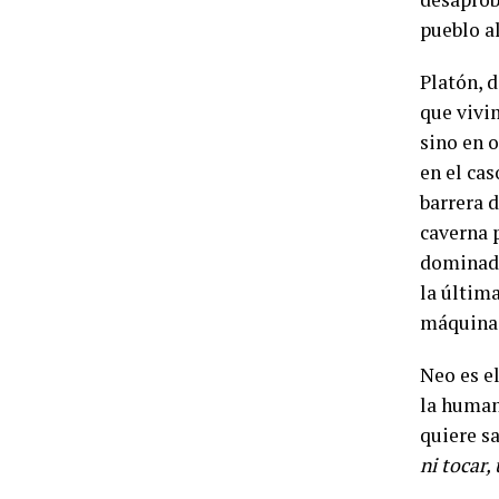
pueblo al
Platón, d
que vivim
sino en 
en el cas
barrera d
caverna 
dominada
la últim
máquina
Neo es el
la human
quiere s
ni tocar,