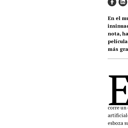
En el mu
insinuac
nota, h
película
más gra
corre un
artificia
esboza su