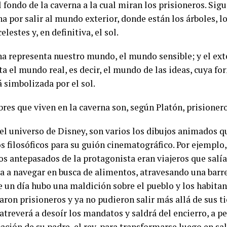
 fondo de la caverna a la cual miran los prisioneros. Sig
a por salir al mundo exterior, donde están los árboles, l
elestes y, en definitiva, el sol.
na representa nuestro mundo, el mundo sensible; y el exte
a el mundo real, es decir, el mundo de las ideas, cuya fo
á simbolizada por el sol.
res que viven en la caverna son, según Platón, prisionero
el universo de Disney, son varios los dibujos animados 
s filosóficos para su guión cinematográfico. Por ejemplo,
os antepasados de la protagonista eran viajeros que salí
a a navegar en busca de alimentos, atravesando una barre
 un día hubo una maldición sobre el pueblo y los habitant
aron prisioneros y ya no pudieron salir más allá de sus t
atreverá a desoír los mandatos y saldrá del encierro, a pe
ación de su padre, el rey, para transformarse luego en sa