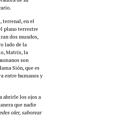
cario.
 terrenal, en el
el plano terrestre
tran dos mundos,
ro lado de la
o, Matrix, la
s humanos son
llama Sión, que es
rra entre humanos y
 abrirle los ojos a
anera que nadie
edes oler, saborear