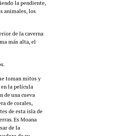
uiendo la pendiente,
os animales, los
rior de la caverna
rma más alta, el
s.
que toman mitos y
 en la película
an de una cueva
ra de corales,
es de esta isla de
ierras. Es Moana
sar de la
lvadora de su