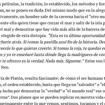
películas, la tradición, lo establecido, los métodos y fo
an, no se ponen en duda. Del mismo modo que en la alego
tivamente, un hombre sale de la caverna hacia el “otro m
nte ella quien tiene que cruzar el mar y salir de la isla p
l mal y demostrar que hay vida más allá de la barrera de 
 elegido de esta distopía.
“
Esta es tu última oportunidad
harte atrás. Si tomas la pastilla azul fin de la historia. D
eerás lo que quieras creerte. Si tomas la roja, te quedas en
s y yo te enseñaré hasta dónde llega la madriguera de con
e te ofrezco es la verdad. Nada más. Sígueme.”
Estas son l
 Neo.
ría de Platón, resulta fascinante; de cómo el ser humano 
s, el orden establecido, hasta que llega un “salvador” o “e
 y lucha por demostrar la “verdad” o “el mundo real” ese
verna”. Dos planos que se pueden replicar en nuestra vid
 permanente entre lo que vemos, sentimos, tocamos y el d