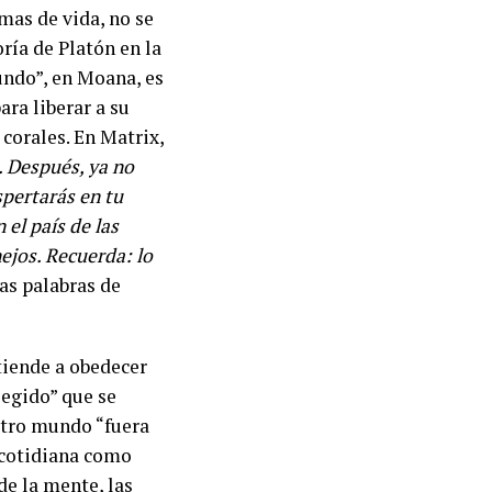
rmas de vida, no se
ría de Platón en la
undo”, en Moana, es
ara liberar a su
corales. En Matrix,
. Después, ya no
espertarás en tu
 el país de las
ejos. Recuerda: lo
as palabras de
tiende a obedecer
legido” que se
 otro mundo “fuera
a cotidiana como
e la mente, las