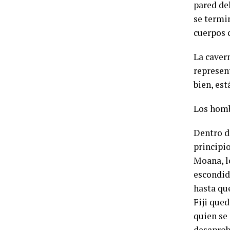
pared del
se termin
cuerpos c
La caver
represent
bien, est
Los homb
Dentro d
principio
Moana, l
escondid
hasta que
Fiji qued
quien se 
desaprob