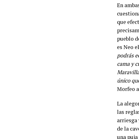
En ambas 
cuestion
que efec
precisame
pueblo de
es Neo el
podrás ec
cama y cr
Maravilla
único qu
Morfeo a
La alego
las regla
arriesga
de la ca
una puja