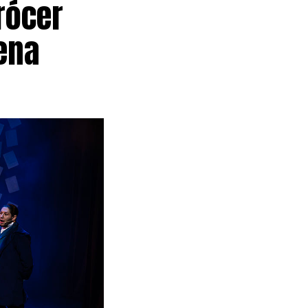
rócer
ena