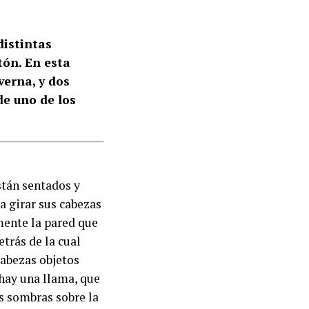
distintas
tón. En esta
verna, y dos
de uno de los
stán sentados y
a girar sus cabezas
mente la pared que
trás de la cual
abezas objetos
 hay una llama, que
us sombras sobre la