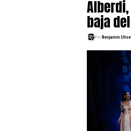
Alberdi,
baja de
Por
Benjamín Ulise