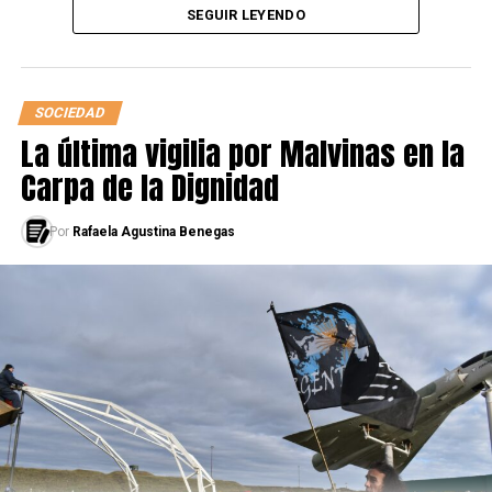
exhibe una sonrisa resplandeciente, como las bandas
SEGUIR LEYENDO
refractarias de su uniforme. Había “pegado” un perfume
y no todo era tan opaco como los cartones.
SOCIEDAD
NOTICIAS DE AYER
La última vigilia por Malvinas en la
Carpa de la Dignidad
Por
Rafaela Agustina Benegas
Por 
Daniela Levy Hara