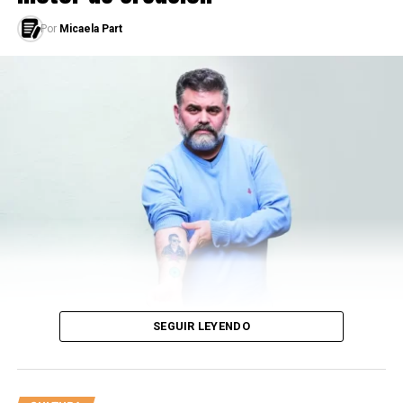
LEÉ TAMBIÉN
ÉL, ELLA, ELLES
Por
Micaela Part
SEGUIR LEYENDO