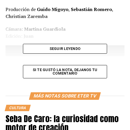
Producción de
Guido Migoyo
,
Sebastián Romero
,
Christian Zaremba
Cámara:
Martina Guardiola
Edición:
Juan
SEGUIR LEYENDO
SI TE GUSTÓ LA NOTA, DEJANOS TU
COMENTARIO
MÁS NOTAS SOBRE ETER TV
CULTURA
Seba De Caro: la curiosidad como
ARTÍCULOS SOBRE
#ETERDIGITAL
motor de creación