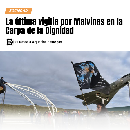
SOCIEDAD
La última vigilia por Malvinas en la
Carpa de la Dignidad
Por
Rafaela Agustina Benegas
Najla vino un tiempo después y creció en Barcelona.
Hace dos años sufrió otra gran pérdida: la de su madre.
Para ella,
su mentora, compañera y quien la mantenía
más cerca de su parte musulmana
. Le tocó crecer de un
día para el otro e inevitablemente fue perdiendo
cercanía con sus raíces.
Durante mucho tiempo se comportó como una típica
adolescente europea, desde su vestimenta hasta sus
hábitos y amistades. Si bien siempre hizo el Ramadán
confiesa que
este es el primer año que vuelve a pisar una
mezquita desde la partida de su madre
. “Fue lo primero