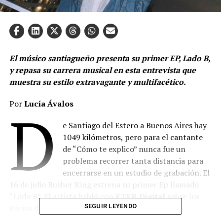
El músico santiagueño presenta su primer EP, Lado B,
y repasa su carrera musical en esta entrevista que
muestra su estilo extravagante y multifacético.
Por
Lucía Ávalos
D
e Santiago del Estero a Buenos Aires hay
1049 kilómetros, pero para el cantante
de “Cómo te explico” nunca fue un
problema recorrer tanta distancia para
encerrarse en un estudio de grabación. El
16 de julio Rusher King estrena su primer Ep llamado
“Lado B”. El artista habló con
ETER Digital
sobre los
SEGUIR LEYENDO
inicios de su carrera.