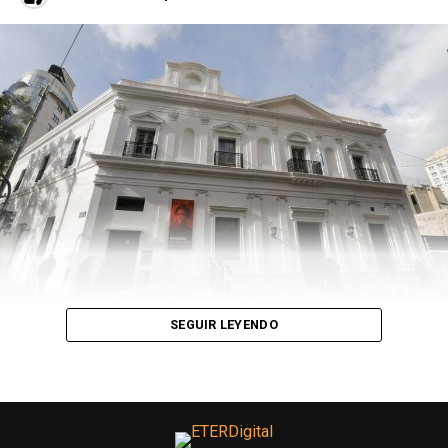
sótano de la peluquería donde grabó el videoclip de su
canción porque ya no tenía plata. “Estaban las
intenciones, yo sabía que todo iba a salir a flote”, dice
dándole otra sorbo a la taza de café que de vez en
cuando agarra. Y tenía razón, todo salió a flote.
Volvió a Santiago del Estero. Ya estaba grabando un
tema nuevo en su computadora, como hacía todo el
tiempo. Un mensaje lo interrumpió. Por esas
casualidades de la vida Luguez, quien había dirigido el
video de Playa, trabajaba con un sello discográfico y le
había mostrado al dueño la canción. “Yo estaba en la
compu y de repente me llego ese mensaje. Me ofrecieron
venir a probarme y ver qué onda. Fue una posibilidad
SEGUIR LEYENDO
increíble, ningún pibe de mi provincia había tenido esa
chance”, dice y agrega: “Me venía esforzando mucho
hacía dos años ya y estaba teniendo la oportunidad”. En
ese momento no lo pensó dos veces, le contó a su mamá
y lloró a su lado asumiendo que su esfuerzo había valido