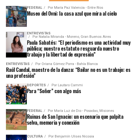
FEDERAL
Por
María Paz Valencia - Entre Ríos
Museo del Ovni: la casa azul que mira al cielo
ENTREVISTAS
Por
Natalia Miranda - Moreno, Gran Buenos Aires
Paula Sabatés: “El periodismo es una actividad muy
pública; nuestro estatuto resguarda nuestro
trabajo y la libertad de expresión”
ENTREVISTAS
Por
Oriana Gómez Porra - Bahía Blanca
Raúl Candal, maestro de la danza: “Bailar no es un trabajo: es
una profesión”
DEPORTES
Por
Lautaro Cammi
Para “Soñer” con algo más
FEDERAL
Por
María Luz de Dio - Posadas, Misiones
Ruinas de San Ignacio: un escenario que palpita
selva, memoria y conexión
CULTURA
Por
Benjamín Ulises Nicosia