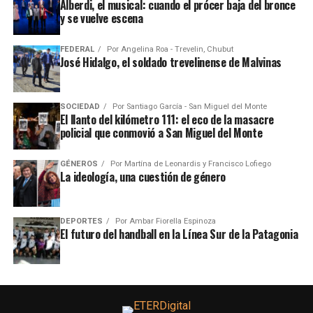
Alberdi, el musical: cuando el prócer baja del bronce
y se vuelve escena
FEDERAL
Por
Angelina Roa - Trevelin, Chubut
José Hidalgo, el soldado trevelinense de Malvinas
SOCIEDAD
Por
Santiago García - San Miguel del Monte
El llanto del kilómetro 111: el eco de la masacre
policial que conmovió a San Miguel del Monte
GÉNEROS
Por
Martína de Leonardis y Francisco Lofiego
La ideología, una cuestión de género
DEPORTES
Por
Ambar Fiorella Espinoza
El futuro del handball en la Línea Sur de la Patagonia