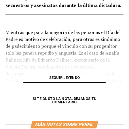
secuestros y asesinatos durante la última dictadura.
Mientras que para la mayoría de las personas el Día del
Padre es motivo de celebración, para otras es sinónimo
de padecimiento porque el vínculo con su progenitor
solo les genera repudio y angustia. Es el caso de Analía
Kalinec, hija de Eduardo Kalinec, excomisario de la
Policía Federal condenado por secuestros,
desapariciones y asesinatos durante el terrorismo de
SEGUIR LEYENDO
Estado de la última dictadura cívico-eclesiástico-militar
del país.
SI TE GUSTÓ LA NOTA, DEJANOS TU
Analía es maestra de escuela primaria y psicóloga.
COMENTARIO
Además, cursa la carrera de derecho en la Universidad de
Buenos Aires (UBA). Tiene 43 años, nació en plena
dictadura.
MÁS NOTAS SOBRE PERFIL