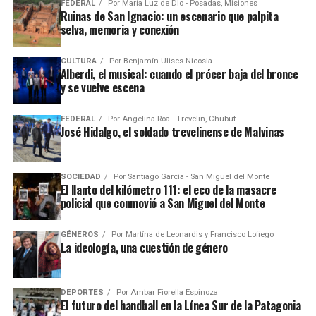
FEDERAL
Por
María Luz de Dio - Posadas, Misiones
Ruinas de San Ignacio: un escenario que palpita
selva, memoria y conexión
CULTURA
Por
Benjamín Ulises Nicosia
Alberdi, el musical: cuando el prócer baja del bronce
y se vuelve escena
FEDERAL
Por
Angelina Roa - Trevelin, Chubut
José Hidalgo, el soldado trevelinense de Malvinas
SOCIEDAD
Por
Santiago García - San Miguel del Monte
El llanto del kilómetro 111: el eco de la masacre
policial que conmovió a San Miguel del Monte
GÉNEROS
Por
Martína de Leonardis y Francisco Lofiego
La ideología, una cuestión de género
DEPORTES
Por
Ambar Fiorella Espinoza
El futuro del handball en la Línea Sur de la Patagonia