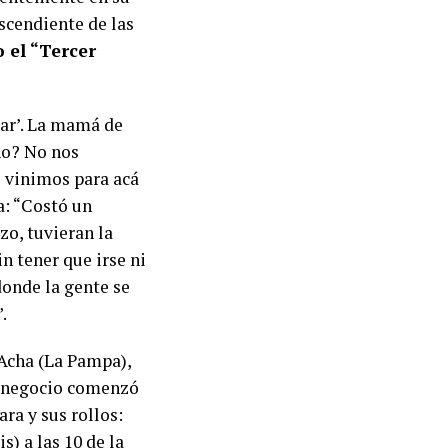
scendiente de las
 el “Tercer
gar’. La mamá de
no? No nos
s vinimos para acá
a: “Costó un
o, tuvieran la
in tener que irse ni
donde la gente se
.
 Acha (La Pampa),
El negocio comenzó
ara y sus rollos:
s) a las 10 de la