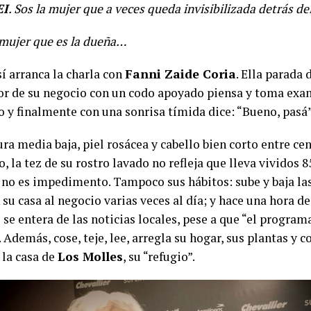
EI
. Sos la mujer que a veces queda invisibilizada detrás d
mujer que es la dueña…
í arranca la charla con
Fanni Zaide Coria
. Ella parada 
r de su negocio con un codo apoyado piensa y toma exa
y finalmente con una sonrisa tímida dice: “Bueno, pasá
ra media baja, piel rosácea y cabello bien corto entre ce
, la tez de su rostro lavado no refleja que lleva vividos 8
a no es impedimento. Tampoco sus hábitos: sube y baja la
su casa al negocio varias veces al día; y hace una hora de 
 se entera de las noticias locales, pese a que “el progra
. Además, cose, teje, lee, arregla su hogar, sus plantas y c
 la casa de
Los Molles
, su “refugio”.