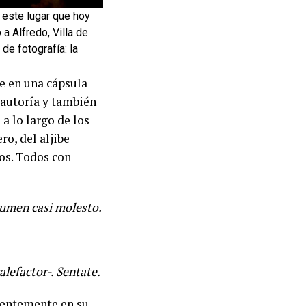
 este lugar que hoy
a Alfredo, Villa de
e fotografía: la
je en una cápsula
 autoría y también
a lo largo de los
o, del aljibe
tros. Todos con
lumen casi molesto.
alefactor-. Sentate.
cuentemente en su