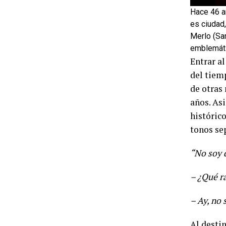
Hace 46 a
es ciudad,
Merlo (Sa
emblemáti
Entrar a
del tiem
de otras
años. As
histórico
tonos sep
“No soy d
– ¿Qué r
– Ay, no 
Al desti