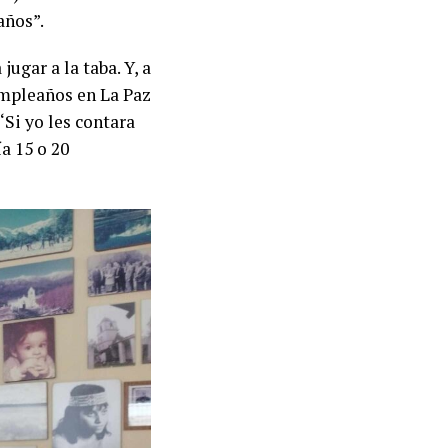
años”.
ugar a la taba. Y, a
cumpleaños en La Paz
‘Si yo les contara
a 15 o 20