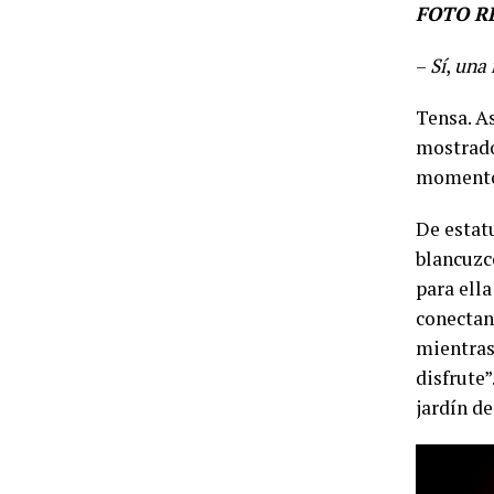
FOTO R
–
Sí
,
una 
Tensa. As
mostrado
momento 
De estatu
blancuzco
para ell
conectan 
mientras
disfrute”
jardín de