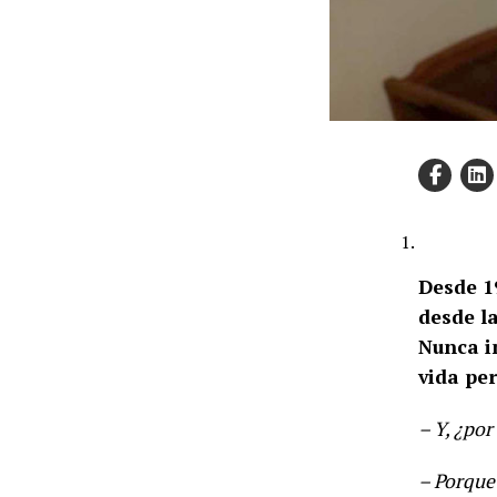
Desde 19
desde l
Nunca im
vida pe
– Y, ¿por
– Porque 