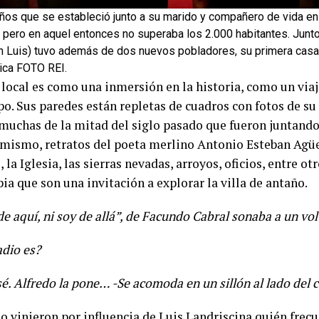
ños que se estableció junto a su marido y compañero de vida en
 pero en aquel entonces no superaba los 2.000 habitantes. Junto 
n Luis) tuvo además de dos nuevos pobladores, su primera casa d
ca FOTO REI.
l local es como una inmersión en la historia, como un via
po. Sus paredes están repletas de cuadros con fotos de su
 muchas de la mitad del siglo pasado que fueron juntando 
imismo, retratos del poeta merlino Antonio Esteban Agüer
, la Iglesia, las sierras nevadas, arroyos, oficios, entre o
ia que son una invitación a explorar la villa de antaño.
e aquí, ni soy de allá”, de Facundo Cabral sonaba a un vo
adio es?
sé. Alfredo la pone… -Se acomoda en un sillón al lado del c
no vinieron por influencia de Luis Landriscina quién fre