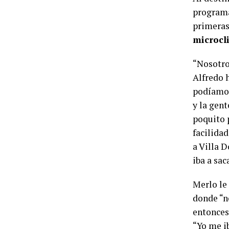
programa
primeras
microcl
“Nosotros
Alfredo 
podíamos
y la gent
poquito 
facilidad
a Villa D
iba a sac
Merlo le
donde “n
entonces 
“Yo me ib