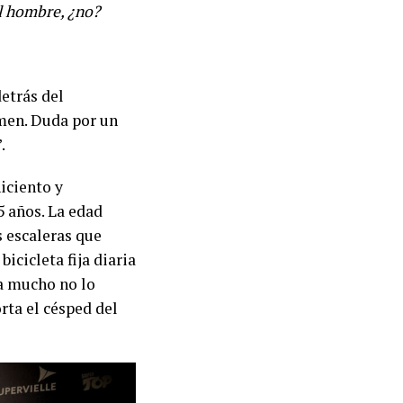
el hombre, ¿no?
detrás del
men. Duda por un
”.
niciento y
5 años. La edad
s escaleras que
bicicleta fija diaria
ma mucho no lo
orta el césped del