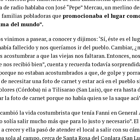
 de radio hablaba con José “Pepe” Mercau, un merlino de
 familias pobladoras que
promocionaba el lugar como
ima del mundo”.
 vinimos a pasear, a conocer y dijimos: ‘Sí, éste es el lu
había fallecido y nos queríamos ir del pueblo. Cambiar, ¿
 acostumbrar a que las viejas nos faltaran. Entonces, no
e nos recibió bien”, cuenta y recuerda todavía sorprendid
porque no estaban acostumbrados a que, de golpe y porraz
 de necesitar una foto de carnet y estar acá en el pueblo s
olores (Córdoba) ni a Tilisarao (San Luis), que era hasta 
ar la foto de carnet porque no había quien se la saque acá”
 cambió la vida costumbrista que tenía Fanni en General
o solía salir mucho más que para lo justo y necesario”. 
a crecer y ella pasó de atender el local a salir con su cám
a sola al campo, cerca de Santa Rosa del Conlara (San Lui