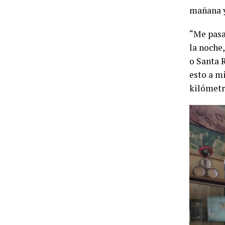
mañana y 
“Me pasab
la noche,
o Santa R
esto a mi
kilómetr