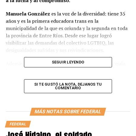
a la lucha y al compromiso.
Manuela González
es la voz de la diversidad: tiene 35
años y es la primera educadora trans en la
municipalidad de la que es oriunda y la segunda en toda
la provincia de Entre Ríos. Desde ese lugar logró
visibilizar las demandas del colectivo LGTBIQ, las
desigualdades sufridas y sus reivindicaciones.
SEGUIR LEYENDO
Además, hasta diciembre se desarrolla como Concejala,
lo que la convierte en la primera persona travesti
elegida por los ciudadanos para representar una parte
en el Concejo de la Municipalidad de Gualeguaychú.
SI TE GUSTÓ LA NOTA, DEJANOS TU
“Me
COMENTARIO
parece que hay debates que hay que dar en la
sociedad, no solo como una persona travesti-trans,
sino también como una persona joven. Hay que
MÁS NOTAS SOBRE FEDERAL
revisar las agendas de la sociedad y transformarlas
en agendas legislativas”
, explica la también encargada
FEDERAL
del área de Género y Diversidad.
José Hidalgo, el soldado