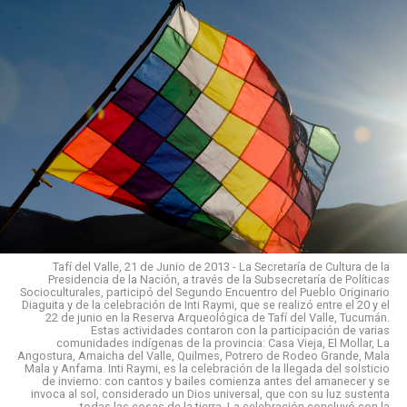
Tafí del Valle, 21 de Junio de 2013 - La Secretaría de Cultura de la
Presidencia de la Nación, a través de la Subsecretaría de Políticas
Socioculturales, participó del Segundo Encuentro del Pueblo Originario
Diaguita y de la celebración de Inti Raymi, que se realizó entre el 20 y el
22 de junio en la Reserva Arqueológica de Tafí del Valle, Tucumán.
Estas actividades contaron con la participación de varias
comunidades indígenas de la provincia: Casa Vieja, El Mollar, La
Angostura, Amaicha del Valle, Quilmes, Potrero de Rodeo Grande, Mala
Mala y Anfama. Inti Raymi, es la celebración de la llegada del solsticio
de invierno: con cantos y bailes comienza antes del amanecer y se
invoca al sol, considerado un Dios universal, que con su luz sustenta
todas las cosas de la tierra. La celebración concluyó con la