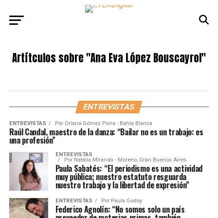
Artítculos sobre
"Ana Eva López Bouscayrol"
ENTREVISTAS
ENTREVISTAS
Por
Oriana Gómez Porra - Bahía Blanca
Raúl Candal, maestro de la danza: “Bailar no es un trabajo: es
una profesión”
ENTREVISTAS
Por
Natalia Miranda - Moreno, Gran Buenos Aires
Paula Sabatés: “El periodismo es una actividad
muy pública; nuestro estatuto resguarda
nuestro trabajo y la libertad de expresión”
ENTREVISTAS
Por
Paula Godoy
Federico Agnolín: “No somos solo un país
proveedor de materias primas, también