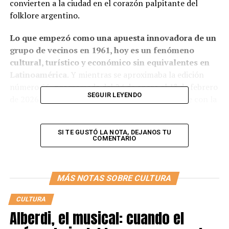
convierten a la ciudad en el corazón palpitante del
folklore argentino.
Lo que empezó como una apuesta innovadora de un
grupo de vecinos en 1961, hoy es un fenómeno
cultural, turístico y económico sin equivalentes en
Latinoamérica
. Y mientras se aproximaba la edición
número 66, programada del 24 de enero al 1° de febrero
SEGUIR LEYENDO
de 2026, el espíritu coscoíno volvía a encenderse con la
misma fuerza de aquel primer escenario levantado en
plena Ruta 38.
SI TE GUSTÓ LA NOTA, DEJANOS TU
COMENTARIO
MÁS NOTAS SOBRE CULTURA
CULTURA
Alberdi, el musical: cuando el