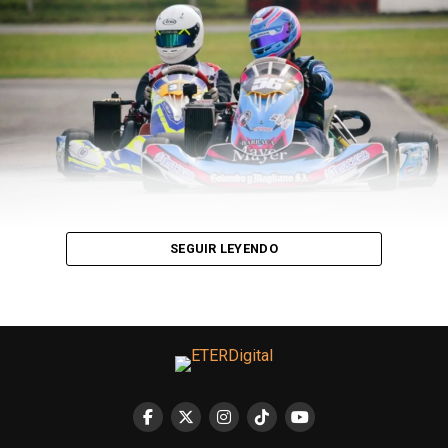
la violencia machista. Es evidente que hay un aliento a
no concurrir al Estado”, criticó
Gabriela Sosa
, directora
ejecutiva de MuMaLá en diálogo con Página 12.
Mientras tanto, la violencia avanza sin freno. MuMaLá
estimó que hubo 758 intentos de femicidio en el
transcurso del 2025. De las mujeres asesinadas, solo un
14% se atrevió a denunciar a su agresor.
Los discursos de extrema derecha profundizan esta
situación. Aseguran que
la violencia de género es
SEGUIR LEYENDO
“algo del feminismo”, un “invento para aventajarse
de los hombres” en el marco legal
. El Gobierno
nacional incluso anunció que
eliminará la figura de
femicidio del Código Penal
, dado que “ninguna vida vale
más que otra”. Pero, ¿acaso la premeditación, la extrema
violencia y la misoginia tampoco tienen peso alguno?
*Estudiante de la carrera de Periodismo y Producción de