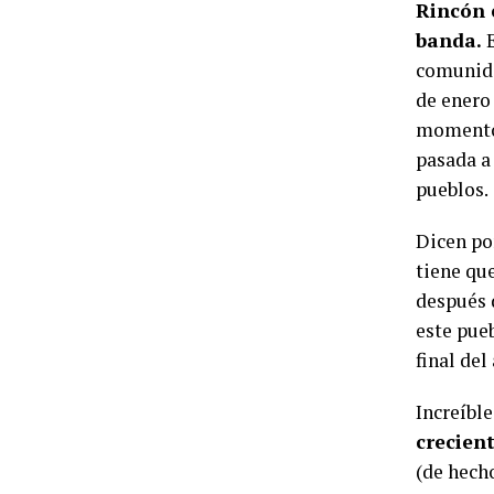
Rincón e
banda.
E
comunida
de enero
momentos
pasada a 
pueblos.
Dicen po
tiene qu
después 
este pueb
final del
Increíble
crecien
(de hecho