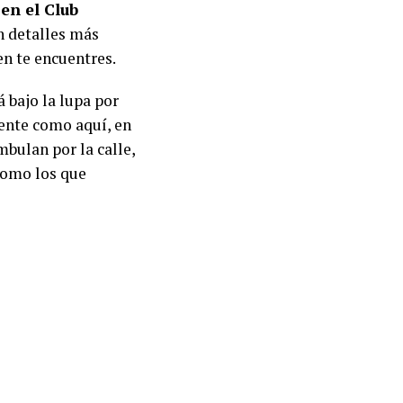
 en el Club
on detalles más
en te encuentres.
á bajo la lupa por
dente como aquí, en
mbulan por la calle,
 como los que