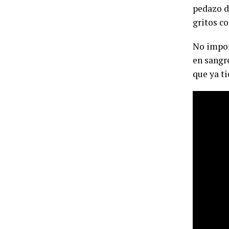
pedazo d
gritos co
No impor
en sangre
que ya t