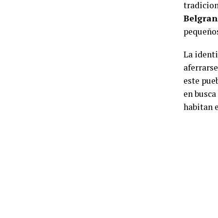
tradicio
Belgran
pequeños
La identi
aferrarse
este pueb
en busca 
habitan 