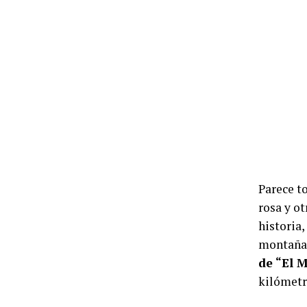
Parece to
rosa y ot
historia,
montañas
de “El 
kilómetr