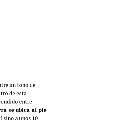
ntre un tono de
ntro de esta
scondido entre
ra se ubica al pie
í sino a unos 10