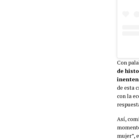
Con pala
de histo
inenten
de esta c
con la e
respuesta
Así, comi
momento 
mujer”, e