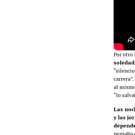
Por otro
soledad
“silencio
carrera”
al mismo
“lo salv
Las noc
y las j
depende
pensaba 