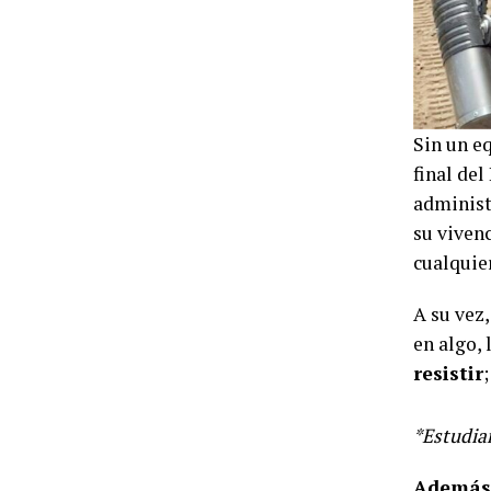
Sin un e
final de
administ
su vivenc
cualquie
A su vez,
en algo, 
resistir
*Estudia
Además