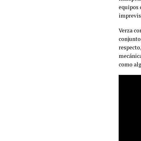
equipos c
imprevist
Verza co
conjunto:
respecto
mecánica,
como alg