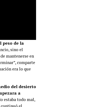
l peso de la
ncio, sino el
te de mantenerse en
terminar”, comparte
uación era lo que
edio del desierto
empezara a
o estaba todo mal,
 continuó el