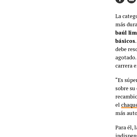
La categ
más dura
baúl li
básicos
debe res
agotado. 
carrera e
“Es súpe
sobre su 
recambio
el
chaque
más auto
Para él,
indispen