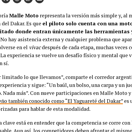
oría
Malle Moto
representa la versión más simple y, al 
 del Dakar. Es que
el piloto solo cuenta con una moto
mitado donde entran únicamente las herramientas 
. No hay asistencia externa y cualquier problema que apa
olverse en el
vivac
después de cada etapa, muchas veces co
La experiencia se vuelve un desafío físico y mental que v
n sí.
r limitado lo que llevamos”, comparte el corredor argen
experiencia y sigue: “Un baúl, un bolso, una carpa y un ju
. Nada más”. Con nueve participaciones en Malle Moto y
ño también conocido como “El Yaguareté del Dakar”
es 
rizadas para hablar de esta modalidad.
 la clave está en entender que la competencia se corre co
sable. Aun así, los competidores deben afrontar el mismo