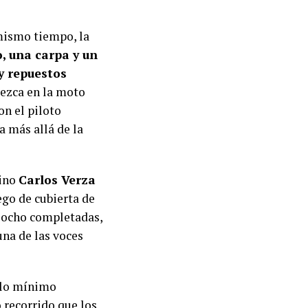
mismo tiempo, la
, una carpa y un
y repuestos
rezca en la moto
n el piloto
a más allá de la
tino
Carlos Verza
ego de cubierta de
 ocho completadas,
una de las voces
n lo mínimo
 recorrido que los