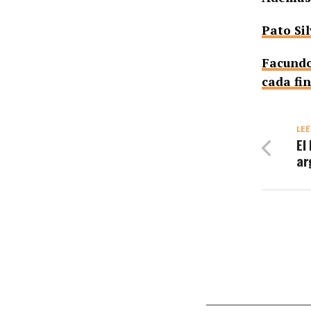
Pato Sil
Facundo 
cada fi
LEÉ
El
ar