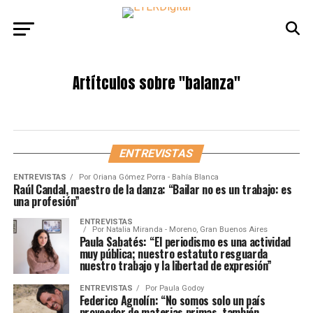
Artítculos sobre
"balanza"
ENTREVISTAS
ENTREVISTAS
Por
Oriana Gómez Porra - Bahía Blanca
Raúl Candal, maestro de la danza: “Bailar no es un trabajo: es
una profesión”
ENTREVISTAS
Por
Natalia Miranda - Moreno, Gran Buenos Aires
Paula Sabatés: “El periodismo es una actividad
muy pública; nuestro estatuto resguarda
nuestro trabajo y la libertad de expresión”
ENTREVISTAS
Por
Paula Godoy
Federico Agnolín: “No somos solo un país
proveedor de materias primas, también