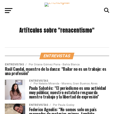
Artítculos sobre
"renacentismo"
ENTREVISTAS
ENTREVISTAS
Por
Oriana Gómez Porra - Bahía Blanca
Raúl Candal, maestro de la danza: “Bailar no es un trabajo: es
una profesión”
ENTREVISTAS
Por
Natalia Miranda - Moreno, Gran Buenos Aires
Paula Sabatés: “El periodismo es una actividad
muy pública; nuestro estatuto resguarda
nuestro trabajo y la libertad de expresión”
ENTREVISTAS
Por
Paula Godoy
Federico Agnolín: “No somos solo un país
proveedor de materias primas, también