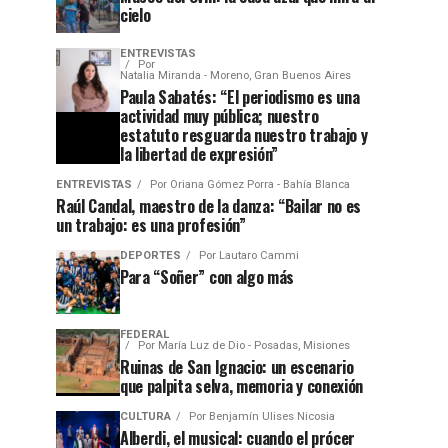
cielo
ENTREVISTAS
Por
Natalia Miranda - Moreno, Gran Buenos Aires
Paula Sabatés: “El periodismo es una
actividad muy pública; nuestro
estatuto resguarda nuestro trabajo y
la libertad de expresión”
ENTREVISTAS
Por
Oriana Gómez Porra - Bahía Blanca
Raúl Candal, maestro de la danza: “Bailar no es
un trabajo: es una profesión”
DEPORTES
Por
Lautaro Cammi
Para “Soñer” con algo más
FEDERAL
Por
María Luz de Dio - Posadas, Misiones
Ruinas de San Ignacio: un escenario
que palpita selva, memoria y conexión
CULTURA
Por
Benjamín Ulises Nicosia
Alberdi, el musical: cuando el prócer