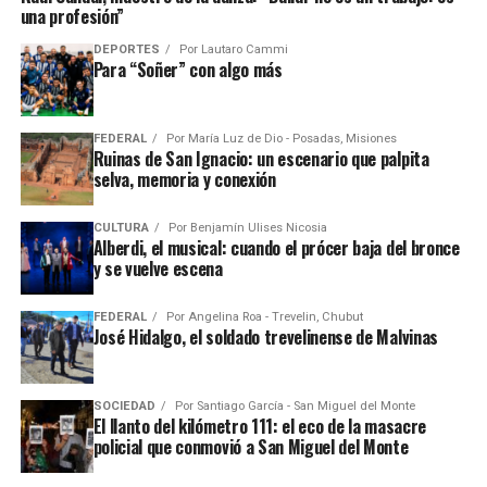
una profesión”
DEPORTES
Por
Lautaro Cammi
Para “Soñer” con algo más
FEDERAL
Por
María Luz de Dio - Posadas, Misiones
Ruinas de San Ignacio: un escenario que palpita
selva, memoria y conexión
CULTURA
Por
Benjamín Ulises Nicosia
Alberdi, el musical: cuando el prócer baja del bronce
y se vuelve escena
FEDERAL
Por
Angelina Roa - Trevelin, Chubut
José Hidalgo, el soldado trevelinense de Malvinas
SOCIEDAD
Por
Santiago García - San Miguel del Monte
El llanto del kilómetro 111: el eco de la masacre
policial que conmovió a San Miguel del Monte