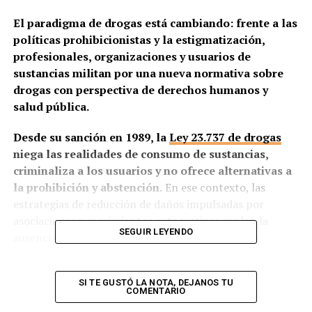
El paradigma de drogas está cambiando: frente a las
políticas prohibicionistas y la estigmatización,
profesionales, organizaciones y usuarios de
sustancias militan por una nueva normativa sobre
drogas con perspectiva de derechos humanos y
salud pública.
Desde su sanción en 1989, la
Ley 23.737 de drogas
niega las realidades de consumo de sustancias,
criminaliza a los usuarios y no ofrece alternativas a
la prohibición y abstención.
En ese contexto, las
estrategias de reducción de daños impulsadas por
asociaciones y movimientos autogestivos suplen la
SEGUIR LEYENDO
ausencia del Estado ante la falta de políticas con
perspectiva de salud pública y derechos humanos.
Las propuestas actuales son variadas e intentan
SI TE GUSTÓ LA NOTA, DEJANOS TU
COMENTARIO
adaptarse a las necesidades, preferencias y territorios