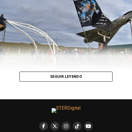
Dispositivo de testeos de sustancias realizados en el año
SEGUIR LEYENDO
2000. Fuente: ARDA.
Aunque, la propuesta que más llama la atención, tiene
que ver con
los testeos de sustancias: uno de los que
circulan en Argentina se denominan
Test de Marquis
.
Éstos funcionan con reactivos colorimétricos, es decir,
químicos que toman determinado color al entrar en
contacto con otros y, a partir de una pequeña muestra,
permiten identificar si las pastillas y/o cristales tienen