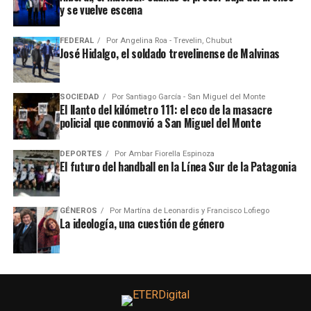
y se vuelve escena
FEDERAL
Por
Angelina Roa - Trevelin, Chubut
José Hidalgo, el soldado trevelinense de Malvinas
SOCIEDAD
Por
Santiago García - San Miguel del Monte
El llanto del kilómetro 111: el eco de la masacre
policial que conmovió a San Miguel del Monte
DEPORTES
Por
Ambar Fiorella Espinoza
El futuro del handball en la Línea Sur de la Patagonia
GÉNEROS
Por
Martína de Leonardis y Francisco Lofiego
La ideología, una cuestión de género