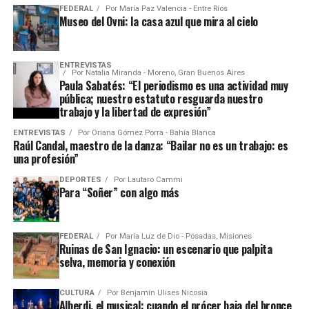
FEDERAL
Por
María Paz Valencia - Entre Ríos
Museo del Ovni: la casa azul que mira al cielo
ENTREVISTAS
Por
Natalia Miranda - Moreno, Gran Buenos Aires
Paula Sabatés: “El periodismo es una actividad muy
pública; nuestro estatuto resguarda nuestro
trabajo y la libertad de expresión”
ENTREVISTAS
Por
Oriana Gómez Porra - Bahía Blanca
Raúl Candal, maestro de la danza: “Bailar no es un trabajo: es
una profesión”
DEPORTES
Por
Lautaro Cammi
Para “Soñer” con algo más
FEDERAL
Por
María Luz de Dio - Posadas, Misiones
Ruinas de San Ignacio: un escenario que palpita
selva, memoria y conexión
CULTURA
Por
Benjamín Ulises Nicosia
Alberdi, el musical: cuando el prócer baja del bronce