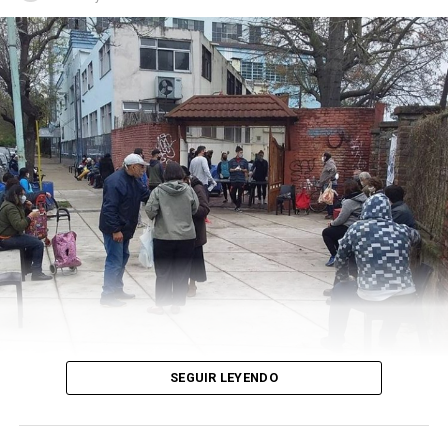
la intención de aportar y sumar al proyecto, sin contar a
los jugadores. En la actualidad somos más de 100 socios.
-¿Se propusieron metas al comienzo? ¿Cómo
pudieron lograrlas?
-Sí, nos propusimos metas y pensamos en cómo o qué
teníamos que hacer para lograrlas. Lo primero fue
formar equipo femenino, y después las categorías
formativas. Con respecto a este último, teníamos como
objetivo el trabajo social más allá de lo deportivo. A
través del deporte formás a los niños en valores, y a su
vez los ayudás para que tengan un mejor futuro. En
2019, logramos comenzar con las formativas, que eran
el proyecto más anhelado por el club.
SEGUIR LEYENDO
-¿Cómo hace el club para afrontar los gastos que
tiene?