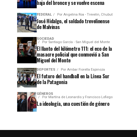
baja del bronce y se vuelve escena
FEDERAL
Por
Angelina Roa - Trevelin, Chubut
José Hidalgo, el soldado trevelinense
de Malvinas
SOCIEDAD
Por
Santiago García - San Miguel del Monte
El llanto del kilómetro 111: el eco de la
masacre policial que conmovió a San
Miguel del Monte
DEPORTES
Por
Ambar Fiorella Espinoza
El futuro del handball en la Línea Sur
de la Patagonia
GÉNEROS
Por
Martína de Leonardis y Francisco Lofiego
La ideología, una cuestión de género