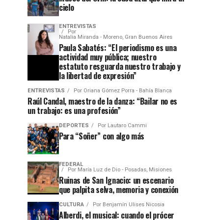
cielo
ENTREVISTAS
Por
Natalia Miranda - Moreno, Gran Buenos Aires
Paula Sabatés: “El periodismo es una
actividad muy pública; nuestro
estatuto resguarda nuestro trabajo y
la libertad de expresión”
ENTREVISTAS
Por
Oriana Gómez Porra - Bahía Blanca
Raúl Candal, maestro de la danza: “Bailar no es
un trabajo: es una profesión”
DEPORTES
Por
Lautaro Cammi
Para “Soñer” con algo más
FEDERAL
Por
María Luz de Dio - Posadas, Misiones
Ruinas de San Ignacio: un escenario
que palpita selva, memoria y conexión
CULTURA
Por
Benjamín Ulises Nicosia
Alberdi, el musical: cuando el prócer