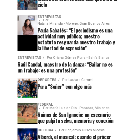
cielo
ENTREVISTAS
Por
Natalia Miranda - Moreno, Gran Buenos Aires
Paula Sabatés: “El periodismo es una
actividad muy pública; nuestro
estatuto resguarda nuestro trabajo y
la libertad de expresión”
ENTREVISTAS
Por
Oriana Gómez Porra - Bahía Blanca
Raúl Candal, maestro de la danza: “Bailar no es
un trabajo: es una profesión”
DEPORTES
Por
Lautaro Cammi
Para “Soñer” con algo más
FEDERAL
Por
María Luz de Dio - Posadas, Misiones
Ruinas de San Ignacio: un escenario
que palpita selva, memoria y conexión
CULTURA
Por
Benjamín Ulises Nicosia
Alberdi, el musical: cuando el prócer