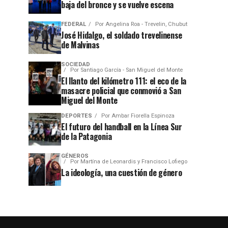
baja del bronce y se vuelve escena
FEDERAL
Por
Angelina Roa - Trevelin, Chubut
José Hidalgo, el soldado trevelinense
de Malvinas
SOCIEDAD
Por
Santiago García - San Miguel del Monte
El llanto del kilómetro 111: el eco de la
masacre policial que conmovió a San
Miguel del Monte
DEPORTES
Por
Ambar Fiorella Espinoza
El futuro del handball en la Línea Sur
de la Patagonia
GÉNEROS
Por
Martína de Leonardis y Francisco Lofiego
La ideología, una cuestión de género