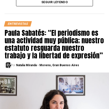
SEGUIR LEYENDO
divierte esta situación: “Eso es actuar bien”, dice con
orgullo. Y no está tan lejos de la verdad: su cuerpo ya
había llamado la atención de varios directores en
papeles similares antes de conseguir el rol que, sin
ENTREVISTAS
buscarlo, le cambiaría la vida.
Paula Sabatés: “El periodismo es
una actividad muy pública; nuestro
estatuto resguarda nuestro
trabajo y la libertad de expresión”
Por
Natalia Miranda - Moreno, Gran Buenos Aires
Ver esta publicación en Instagram