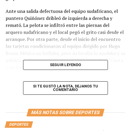
Ante una salida defectuosa del equipo sudafricano, el
puntero Quiñónez dribleó de izquierda a derecha y
remató. La pelota se infiltró entre las piernas del
arquero sudafricano y el local pegó el grito casi desde el
arranque. Por otra parte, desde el inicio del encuentro
las tarjetas condicionaron al equipo dirigido por Hugo
Broos. México no brillaba, pero su localía lo ayudaba y su
público disfrutaba el triunfo parcial coreando el “Canta
SEGUIR LEYENDO
y no llores”.
La “Tri” aprovechó la expulsión de Sithole al comienzo
del segundo tiempo. Esa tarjeta roja explicó el cambio
SI TE GUSTÓ LA NOTA, DEJANOS TU
COMENTARIO
del equipo sudafricano, que resignó a su delantero
centro para el ingreso de un volante. Más adelante llegó
el segundo. Lo marcó Giménez de cabeza, ante el gran
MÁS NOTAS SOBRE DEPORTES
centro de su compañero Alvarado. Por su parte, Javier
Aguirre, el entrenador mexicano, se dio el lujo de entrar
DEPORTES
en la historia al hacer debutar al jugador más joven en