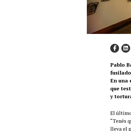
Pablo Ba
fusilado
En una e
que tes
y tortu
El último
“Tenés q
lleva el 