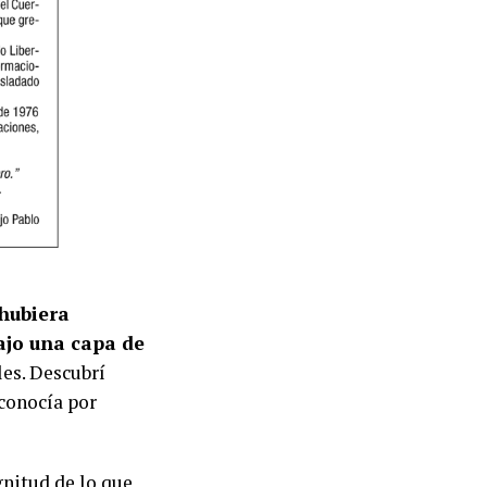
 hubiera
ajo una capa de
les. Descubrí
conocía por
nitud de lo que