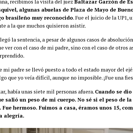
na, recibimos la visita del juez
Baltazar Garzón de Es
squivel, algunas abuelas de Plaza de Mayo de Bueno
go brasileño muy reconocido
. Fue el juicio de la UP1, 
te a la que muchos quisieron asistir.
legó la sentencia, a pesar de algunos casos de absolució
e ver con el caso de mi padre, sino con el caso de otros 
rprendido.
e mi padre se llevó puesto a todo el estado mayor del ejér
lgo que yo veía difícil, aunque no imposible. ¡Fue una fie
zar, había unas siete mil personas afuera.
Cuando se dio 
 salió un peso de mi cuerpo. No sé si el peso de la 
a. Fue hermoso. Fuimos a casa, éramos unos 15, co
a alegría.