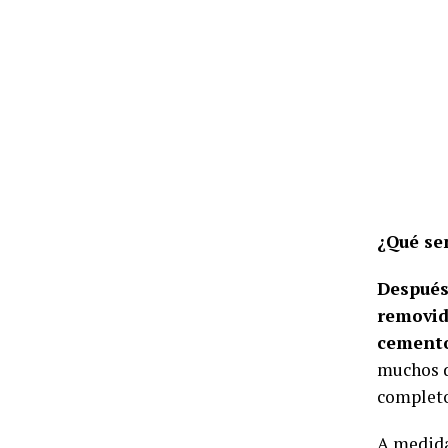
¿Qué se
Después
removid
cement
muchos d
complet
A medida