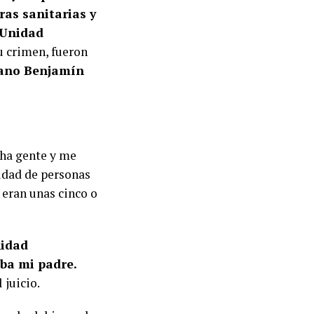
ras sanitarias y
a Unidad
su crimen, fueron
iano Benjamín
cha gente y me
tidad de personas
 eran unas cinco o
nidad
ba mi padre.
 juicio.