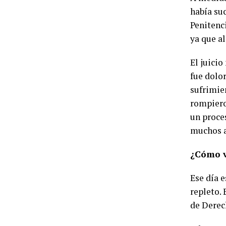
había su
Penitenc
ya que a
El juici
fue dolor
sufrimie
rompieron
un proce
muchos a
¿Cómo v
Ese día 
repleto.
de Dere