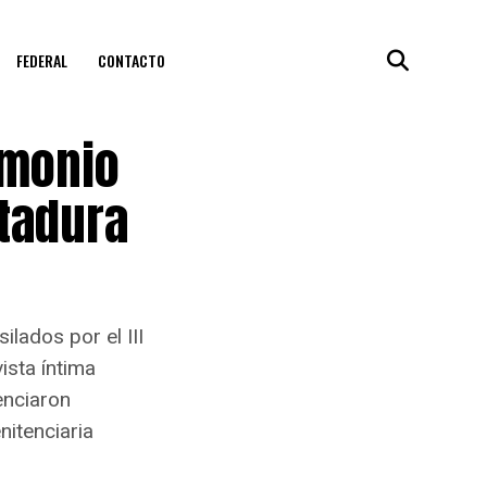
FEDERAL
CONTACTO
imonio
ctadura
ilados por el III
ista íntima
enciaron
nitenciaria