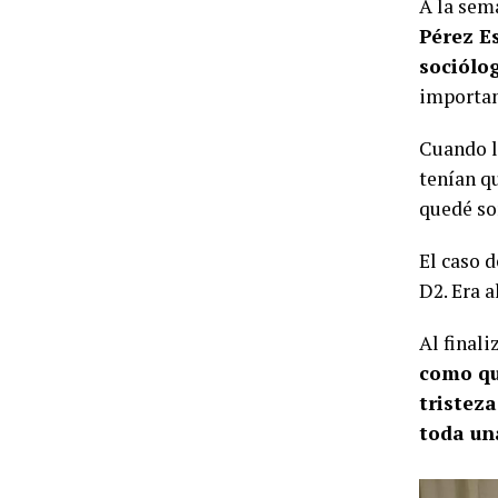
A la sema
Pérez E
sociólo
importan
Cuando l
tenían qu
quedé so
El caso d
D2. Era a
Al finali
como que
tristez
toda un