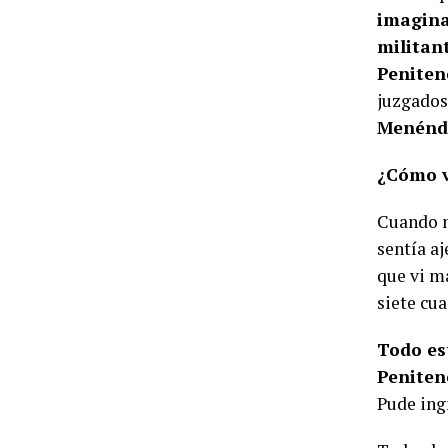
imagina
militant
Peniten
juzgados
Menénd
¿Cómo vi
Cuando m
sentía aj
que vi m
siete cu
Todo es
Peniten
Pude ingr