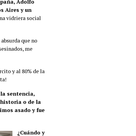
paña, Adolfo
s Aires y un
una vidriera social
n absurda que no
asesinados, me
cito y al 80% de la
sta!
la sentencia,
historia o de la
mimos asado y fue
¿Cuándo y