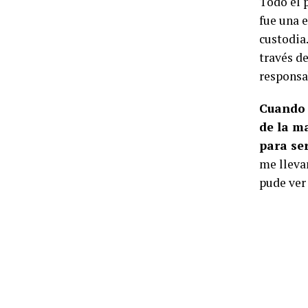
Todo el p
fue una 
custodia.
través d
responsa
Cuando 
de la m
para ser
me lleva
pude ver 