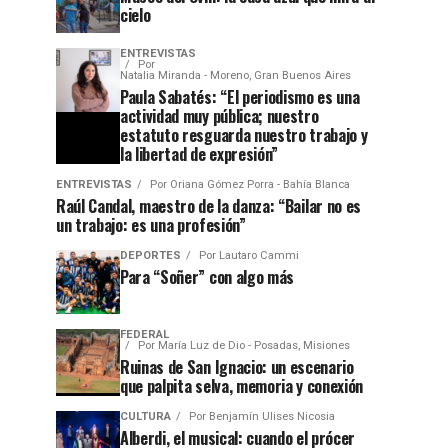
cielo
ENTREVISTAS
Por
Natalia Miranda - Moreno, Gran Buenos Aires
Paula Sabatés: “El periodismo es una
actividad muy pública; nuestro
estatuto resguarda nuestro trabajo y
la libertad de expresión”
ENTREVISTAS
Por
Oriana Gómez Porra - Bahía Blanca
Raúl Candal, maestro de la danza: “Bailar no es
un trabajo: es una profesión”
DEPORTES
Por
Lautaro Cammi
Para “Soñer” con algo más
FEDERAL
Por
María Luz de Dio - Posadas, Misiones
Ruinas de San Ignacio: un escenario
que palpita selva, memoria y conexión
CULTURA
Por
Benjamín Ulises Nicosia
Alberdi, el musical: cuando el prócer