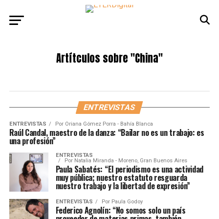
Artítculos sobre
"China"
ENTREVISTAS
ENTREVISTAS
Por
Oriana Gómez Porra - Bahía Blanca
Raúl Candal, maestro de la danza: “Bailar no es un trabajo: es
una profesión”
ENTREVISTAS
Por
Natalia Miranda - Moreno, Gran Buenos Aires
Paula Sabatés: “El periodismo es una actividad
muy pública; nuestro estatuto resguarda
nuestro trabajo y la libertad de expresión”
ENTREVISTAS
Por
Paula Godoy
Federico Agnolín: “No somos solo un país
proveedor de materias primas, también