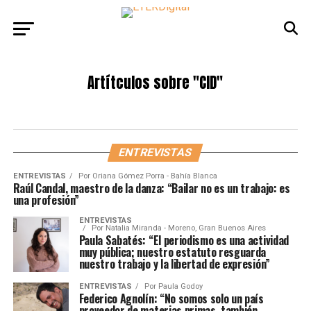
Artítculos sobre
"CID"
ENTREVISTAS
ENTREVISTAS
Por
Oriana Gómez Porra - Bahía Blanca
Raúl Candal, maestro de la danza: “Bailar no es un trabajo: es
una profesión”
ENTREVISTAS
Por
Natalia Miranda - Moreno, Gran Buenos Aires
Paula Sabatés: “El periodismo es una actividad
muy pública; nuestro estatuto resguarda
nuestro trabajo y la libertad de expresión”
ENTREVISTAS
Por
Paula Godoy
Federico Agnolín: “No somos solo un país
proveedor de materias primas, también