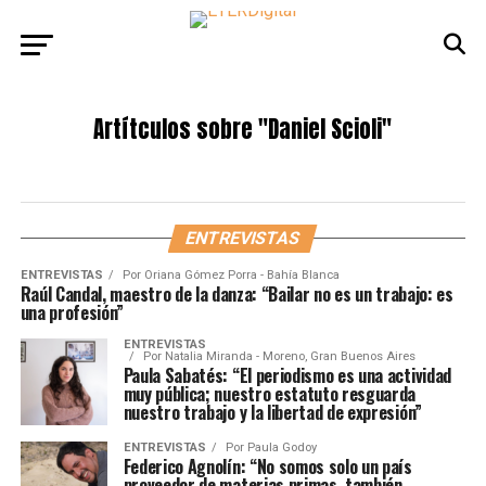
Artítculos sobre
"Daniel Scioli"
ENTREVISTAS
ENTREVISTAS
Por
Oriana Gómez Porra - Bahía Blanca
Raúl Candal, maestro de la danza: “Bailar no es un trabajo: es
una profesión”
ENTREVISTAS
Por
Natalia Miranda - Moreno, Gran Buenos Aires
Paula Sabatés: “El periodismo es una actividad
muy pública; nuestro estatuto resguarda
nuestro trabajo y la libertad de expresión”
ENTREVISTAS
Por
Paula Godoy
Federico Agnolín: “No somos solo un país
proveedor de materias primas, también