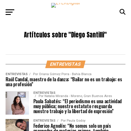
Artítculos sobre
"Diego Santilli"
ENTREVISTAS
ENTREVISTAS
Por
Oriana Gómez Porra - Bahía Blanca
Raúl Candal, maestro de la danza: “Bailar no es un trabajo: es
una profesión”
ENTREVISTAS
Por
Natalia Miranda - Moreno, Gran Buenos Aires
Paula Sabatés: “El periodismo es una actividad
muy pública; nuestro estatuto resguarda
nuestro trabajo y la libertad de expresión”
ENTREVISTAS
Por
Paula Godoy
Federico Agnolín: “No somos solo un país
proveedor de materias primas, también