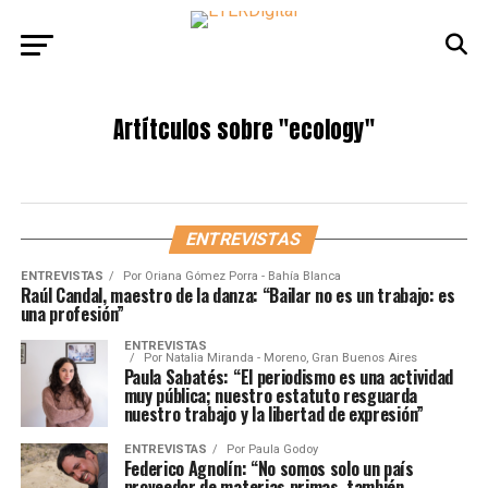
Artítculos sobre
"ecology"
ENTREVISTAS
ENTREVISTAS
Por
Oriana Gómez Porra - Bahía Blanca
Raúl Candal, maestro de la danza: “Bailar no es un trabajo: es
una profesión”
ENTREVISTAS
Por
Natalia Miranda - Moreno, Gran Buenos Aires
Paula Sabatés: “El periodismo es una actividad
muy pública; nuestro estatuto resguarda
nuestro trabajo y la libertad de expresión”
ENTREVISTAS
Por
Paula Godoy
Federico Agnolín: “No somos solo un país
proveedor de materias primas, también