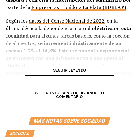
parte de la
Empresa Distribuidora La Plata
(EDELAP)
.
Según los
datos del Censo Nacional de 2022
, en la
última década la dependencia a la
red eléctrica en esta
localidad
para algunas tareas básicas, como la cocción
de alimentos,
se incrementó drásticamente de un
escaso 1,3% al 14,8%
.
Este crecimiento exponencial
se encontró con una infraestructura que opera al
límite de su capacidad
provocando jornadas de
SEGUIR LEYENDO
hartazgo donde el suministro se corta hasta cinco veces,
obligando a los usuarios a modificar sus rutinas para no
perderlo todo.
SI TE GUSTÓ LA NOTA, DEJANOS TU
COMENTARIO
MÁS NOTAS SOBRE SOCIEDAD
SOCIEDAD