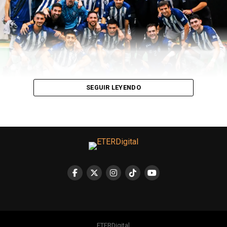
sueñan con volver a ser campeones de la mano de
Giannis, Minnesota apuesta fuerte por LaMelo y una
nueva generación de jóvenes talentos comienza a
escribir su historia en la mejor liga de básquet del
mundo.
SEGUIR LEYENDO
LEÉ TAMBIÉN
Los Leones sumaron de a dos en la antesala del cierre
de la Pro League
ETERDigital