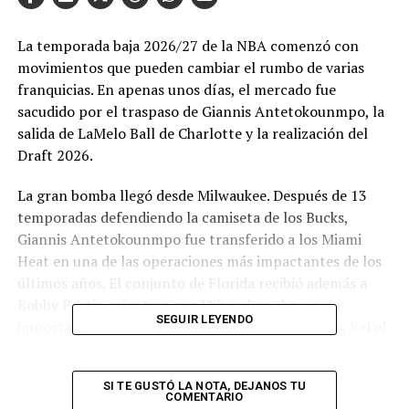
La temporada baja 2026/27 de la NBA comenzó con
movimientos que pueden cambiar el rumbo de varias
franquicias. En apenas unos días, el mercado fue
sacudido por el traspaso de Giannis Antetokounmpo, la
salida de LaMelo Ball de Charlotte y la realización del
Draft 2026.
La gran bomba llegó desde Milwaukee. Después de 13
temporadas defendiendo la camiseta de los Bucks,
Giannis Antetokounmpo fue transferido a los Miami
Heat en una de las operaciones más impactantes de los
últimos años. El conjunto de Florida recibió además a
Bobby Portis, mientras que Milwaukee obtuvo un
SEGUIR LEYENDO
importante paquete encabezado por Tyler Herro, Kel’el
Ware, Jaime Jaquez Jr., Kasparas Jakucionis y múltiples
selecciones de Draft.
SI TE GUSTÓ LA NOTA, DEJANOS TU
COMENTARIO