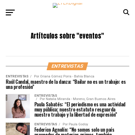
Artítculos sobre
"eventos"
ENTREVISTAS
ENTREVISTAS
Por
Oriana Gómez Porra - Bahía Blanca
Raúl Candal, maestro de la danza: “Bailar no es un trabajo: es
una profesión”
ENTREVISTAS
Por
Natalia Miranda - Moreno, Gran Buenos Aires
Paula Sabatés: “El periodismo es una actividad
muy pública; nuestro estatuto resguarda
nuestro trabajo y la libertad de expresión”
ENTREVISTAS
Por
Paula Godoy
Federico Agnolín: “No somos solo un país
proveedor de materias primas, también