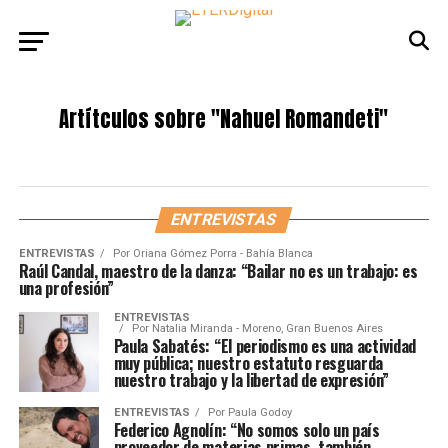
Artítculos sobre
"Nahuel Romandeti"
ENTREVISTAS
ENTREVISTAS
Por
Oriana Gómez Porra - Bahía Blanca
Raúl Candal, maestro de la danza: “Bailar no es un trabajo: es
una profesión”
ENTREVISTAS
Por
Natalia Miranda - Moreno, Gran Buenos Aires
Paula Sabatés: “El periodismo es una actividad
muy pública; nuestro estatuto resguarda
nuestro trabajo y la libertad de expresión”
ENTREVISTAS
Por
Paula Godoy
Federico Agnolín: “No somos solo un país
proveedor de materias primas, también