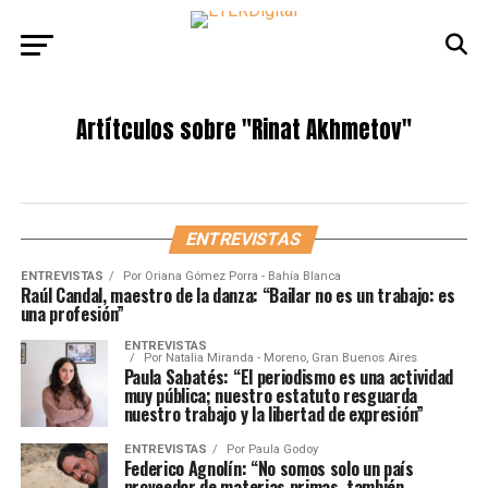
Artítculos sobre
"Rinat Akhmetov"
ENTREVISTAS
ENTREVISTAS
Por
Oriana Gómez Porra - Bahía Blanca
Raúl Candal, maestro de la danza: “Bailar no es un trabajo: es
una profesión”
ENTREVISTAS
Por
Natalia Miranda - Moreno, Gran Buenos Aires
Paula Sabatés: “El periodismo es una actividad
muy pública; nuestro estatuto resguarda
nuestro trabajo y la libertad de expresión”
ENTREVISTAS
Por
Paula Godoy
Federico Agnolín: “No somos solo un país
proveedor de materias primas, también