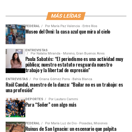
MÁS LEÍDAS
FEDERAL
Por
María Paz Valencia - Entre Ríos
Museo del Ovni: la casa azul que mira al cielo
ENTREVISTAS
Por
Natalia Miranda - Moreno, Gran Buenos Aires
Paula Sabatés: “El periodismo es una actividad muy
pública; nuestro estatuto resguarda nuestro
trabajo y la libertad de expresión”
ENTREVISTAS
Por
Oriana Gómez Porra - Bahía Blanca
Raúl Candal, maestro de la danza: “Bailar no es un trabajo: es
una profesión”
DEPORTES
Por
Lautaro Cammi
Para “Soñer” con algo más
FEDERAL
Por
María Luz de Dio - Posadas, Misiones
Ruinas de San Ignacio: un escenario que palpita