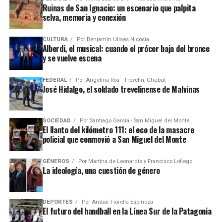
Ruinas de San Ignacio: un escenario que palpita
selva, memoria y conexión
CULTURA
Por
Benjamín Ulises Nicosia
Alberdi, el musical: cuando el prócer baja del bronce
y se vuelve escena
FEDERAL
Por
Angelina Roa - Trevelin, Chubut
José Hidalgo, el soldado trevelinense de Malvinas
SOCIEDAD
Por
Santiago García - San Miguel del Monte
El llanto del kilómetro 111: el eco de la masacre
policial que conmovió a San Miguel del Monte
GÉNEROS
Por
Martína de Leonardis y Francisco Lofiego
La ideología, una cuestión de género
DEPORTES
Por
Ambar Fiorella Espinoza
El futuro del handball en la Línea Sur de la Patagonia