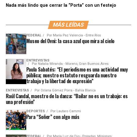
Nada más lindo que cerrar la “Porta” con un festejo
MÁS LEÍDAS
FEDERAL
Por
María Paz Valencia - Entre Ríos
Museo del Ovni: la casa azul que mira al cielo
ENTREVISTAS
Por
Natalia Miranda - Moreno, Gran Buenos Aires
Paula Sabatés: “El periodismo es una actividad muy
pública; nuestro estatuto resguarda nuestro
trabajo y la libertad de expresión”
ENTREVISTAS
Por
Oriana Gómez Porra - Bahía Blanca
Raúl Candal, maestro de la danza: “Bailar no es un trabajo: es
una profesión”
DEPORTES
Por
Lautaro Cammi
Para “Soñer” con algo más
FEDERAL
Por
María Luz de Dio - Posadas, Misiones