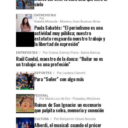
cielo
ENTREVISTAS
Por
Natalia Miranda - Moreno, Gran Buenos Aires
Paula Sabatés: “El periodismo es una
actividad muy pública; nuestro
estatuto resguarda nuestro trabajo y
la libertad de expresión”
ENTREVISTAS
Por
Oriana Gómez Porra - Bahía Blanca
Raúl Candal, maestro de la danza: “Bailar no es
un trabajo: es una profesión”
DEPORTES
Por
Lautaro Cammi
Para “Soñer” con algo más
FEDERAL
Por
María Luz de Dio - Posadas, Misiones
Ruinas de San Ignacio: un escenario
que palpita selva, memoria y conexión
CULTURA
Por
Benjamín Ulises Nicosia
Alberdi, el musical: cuando el prócer