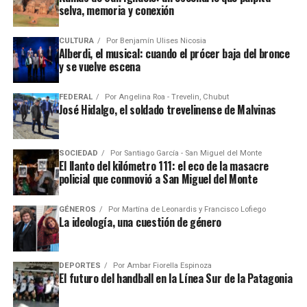
selva, memoria y conexión
CULTURA
Por
Benjamín Ulises Nicosia
Alberdi, el musical: cuando el prócer baja del bronce
y se vuelve escena
FEDERAL
Por
Angelina Roa - Trevelin, Chubut
José Hidalgo, el soldado trevelinense de Malvinas
SOCIEDAD
Por
Santiago García - San Miguel del Monte
El llanto del kilómetro 111: el eco de la masacre
policial que conmovió a San Miguel del Monte
GÉNEROS
Por
Martína de Leonardis y Francisco Lofiego
La ideología, una cuestión de género
DEPORTES
Por
Ambar Fiorella Espinoza
El futuro del handball en la Línea Sur de la Patagonia