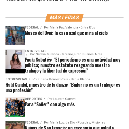
MÁS LEÍDAS
FEDERAL
Por
María Paz Valencia - Entre Ríos
Museo del Ovni: la casa azul que mira al cielo
ENTREVISTAS
Por
Natalia Miranda - Moreno, Gran Buenos Aires
Paula Sabatés: “El periodismo es una actividad muy
pública; nuestro estatuto resguarda nuestro
trabajo y la libertad de expresión”
ENTREVISTAS
Por
Oriana Gómez Porra - Bahía Blanca
Raúl Candal, maestro de la danza: “Bailar no es un trabajo: es
una profesión”
DEPORTES
Por
Lautaro Cammi
Para “Soñer” con algo más
FEDERAL
Por
María Luz de Dio - Posadas, Misiones
Ruinas de San Ignacio: un escenario que palpita