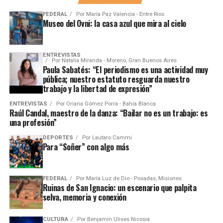
FEDERAL
Por
María Paz Valencia - Entre Ríos
Museo del Ovni: la casa azul que mira al cielo
ENTREVISTAS
Por
Natalia Miranda - Moreno, Gran Buenos Aires
Paula Sabatés: “El periodismo es una actividad muy
pública; nuestro estatuto resguarda nuestro
trabajo y la libertad de expresión”
ENTREVISTAS
Por
Oriana Gómez Porra - Bahía Blanca
Raúl Candal, maestro de la danza: “Bailar no es un trabajo: es
una profesión”
DEPORTES
Por
Lautaro Cammi
Para “Soñer” con algo más
FEDERAL
Por
María Luz de Dio - Posadas, Misiones
Ruinas de San Ignacio: un escenario que palpita
selva, memoria y conexión
CULTURA
Por
Benjamín Ulises Nicosia