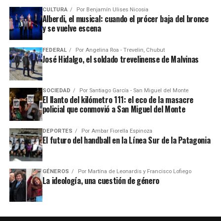
CULTURA
Por
Benjamín Ulises Nicosia
Alberdi, el musical: cuando el prócer baja del bronce
y se vuelve escena
FEDERAL
Por
Angelina Roa - Trevelin, Chubut
José Hidalgo, el soldado trevelinense de Malvinas
SOCIEDAD
Por
Santiago García - San Miguel del Monte
El llanto del kilómetro 111: el eco de la masacre
policial que conmovió a San Miguel del Monte
DEPORTES
Por
Ambar Fiorella Espinoza
El futuro del handball en la Línea Sur de la Patagonia
GÉNEROS
Por
Martína de Leonardis y Francisco Lofiego
La ideología, una cuestión de género