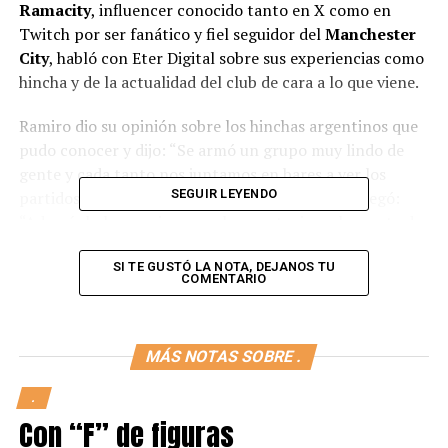
Ramacity
, influencer conocido tanto en X como en
Twitch por ser fanático y fiel seguidor del
Manchester
City
, habló con Eter Digital sobre sus experiencias como
hincha y de la actualidad del club de cara a lo que viene.
Ramiro dio su opinión sobre los hinchas argentinos que
pudo conocer y dijo: “Se armó un grupo muy lindo de
gente y cada tanto nos juntamos en bares a ver los
SEGUIR LEYENDO
partidos, sobre todo los más importantes”, y agregó:
“Además hubo ocasiones en las que tuvimos la suerte de
coincidir con gente de Inglaterra. Quedaron muy
contentos con lo que hacemos los fanáticos desde acá”.
SI TE GUSTÓ LA NOTA, DEJANOS TU
COMENTARIO
En lo que respecta al
Mundial de Clubes
, expresó: “No
le tengo mucha expectativa, siento que es un torneo
MÁS NOTAS SOBRE .
preparado así nomás y no hay mucha emoción. Veremos
que termina pasando cuando finalmente se juegue”,
.
pero dijo lo siguiente sobre su grupo: “Si bien el City
Con “F” de figuras
decepcionó un poco esta temporada, creo que tiene que