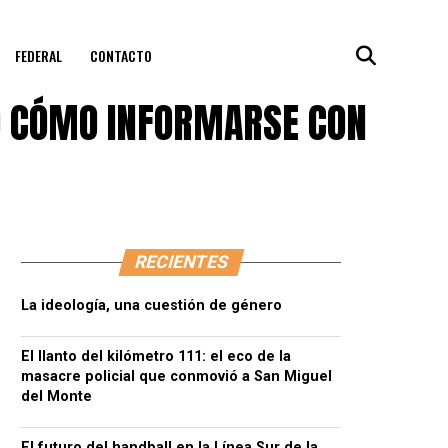
FEDERAL
CONTACTO
A O CÓMO INFORMARSE CON
RECIENTES
La ideología, una cuestión de género
El llanto del kilómetro 111: el eco de la
masacre policial que conmovió a San Miguel
del Monte
El futuro del handball en la Línea Sur de la