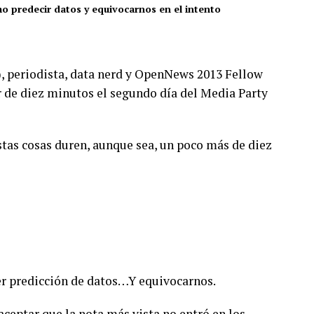
o predecir datos y equivocarnos en el intento
 periodista, data nerd y OpenNews 2013 Fellow
r de diez minutos el segundo día del Media Party
tas cosas duren, aunque sea, un poco más de diez
r predicción de datos…Y equivocarnos.
eptar que la nota más vista no entró en los