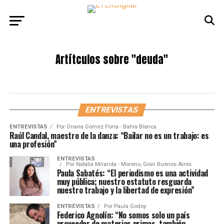
Artítculos sobre
"deuda"
ENTREVISTAS
ENTREVISTAS
Por
Oriana Gómez Porra - Bahía Blanca
Raúl Candal, maestro de la danza: “Bailar no es un trabajo: es
una profesión”
ENTREVISTAS
Por
Natalia Miranda - Moreno, Gran Buenos Aires
Paula Sabatés: “El periodismo es una actividad
muy pública; nuestro estatuto resguarda
nuestro trabajo y la libertad de expresión”
ENTREVISTAS
Por
Paula Godoy
Federico Agnolín: “No somos solo un país
proveedor de materias primas, también