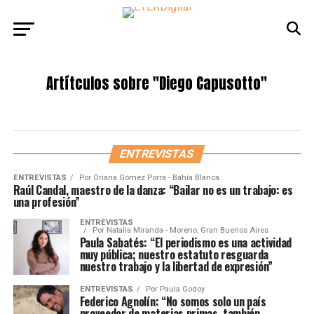
Artítculos sobre
"Diego Capusotto"
ENTREVISTAS
ENTREVISTAS
Por
Oriana Gómez Porra - Bahía Blanca
Raúl Candal, maestro de la danza: “Bailar no es un trabajo: es
una profesión”
ENTREVISTAS
Por
Natalia Miranda - Moreno, Gran Buenos Aires
Paula Sabatés: “El periodismo es una actividad
muy pública; nuestro estatuto resguarda
nuestro trabajo y la libertad de expresión”
ENTREVISTAS
Por
Paula Godoy
Federico Agnolín: “No somos solo un país
proveedor de materias primas, también